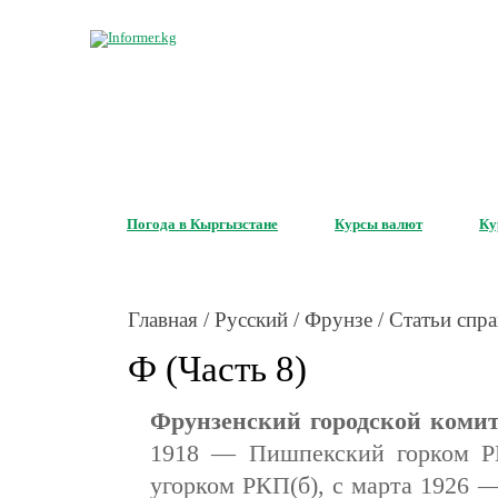
Сервис бесплатных информеро
для вашего сайта
Погода в Кыргызстане
Курсы валют
Ку
Главная
/
Русский
/
Фрунзе
/
Статьи спра
Ф (Часть 8)
Фрунзенский городской коми
1918 — Пишпекский горком Р
угорком РКП(б), с марта 1926 