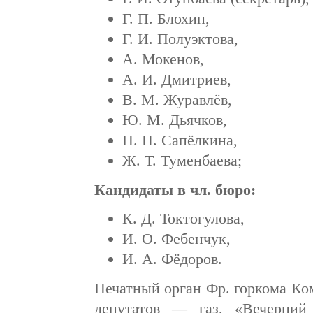
Г. П. Блохин,
Г. И. Полуэктова,
А. Мокенов,
А. И. Дмитриев,
В. М. Журавлёв,
Ю. М. Дьячков,
Н. П. Сапёлкина,
Ж. Т. Туменбаева;
Кандидаты в чл. бюро:
К. Д. Токтогулова,
И. О. Фебенчук,
И. А. Фёдоров.
Печатный орган Фр. горкома Ком
депутатов — газ. «Вечерний