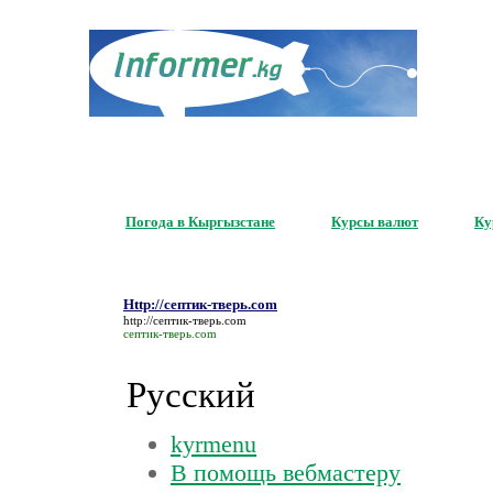
Серви
для ваше
Погода в Кыргызстане
Курсы валют
Ку
Http://септик-тверь.com
http://септик-тверь.com
септик-тверь.com
Русский
kyrmenu
В помощь вебмастеру