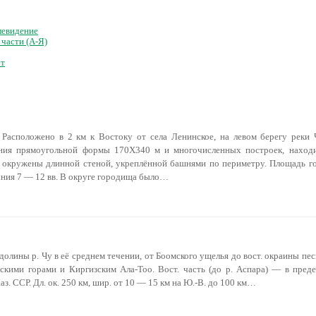
левидение
части (А-Я)
рт
Расположено в 2 км к Востоку от села Ленинское, на левом берегу реки 
ения прямоугольной формы 170X340 м и многочисленных построек, находи
 окружены длинной стеной, укреплённой башнями по периметру. Площадь 
ания 7 — 12 вв. В округе городища было…
 долины р. Чу в её среднем течении, от Боомского ущелья до вост. окраины п
скими горами и Киргизским Ала-Тоо. Вост. часть (до р. Аспара) — в преде
аз. ССР. Дл. ок. 250 км, шир. от 10 — 15 км на Ю.-В. до 100 км…