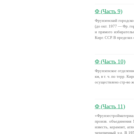
Ф (Часть 9)
Фрунзенский городской
(до окт. 1977 — Фр. го
и прямого избиратель
Кирг. ССР. В пределах
Ф (Часть 10)
Фрунзенское отделение
км, в т. ч. по терр. 
осуществлено стр-во ж.
Ф (Часть 11)
«Фрунзестройматериал
произв. объединения 
известь, керамзит, аг
черепичный з-д. В 19