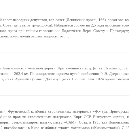
 совет народных депутатов, гор-совет (Ленинский просп., 166), орган гос. в
р. Совет депутатов трудящихся). Избирается сроком на 2,5 года на основе все
ного права при тайном голосовании. Подотчётен Верх. Совету и Президиум
 своих полномочий решает вопросы гос.,…
 Алма-атинской железной дороги. Протяжённость ж. д. (от ст. Луговая до ст.
Киргизии — 262,4 км. По инициативе наркома путей сообщения Ф. Э. Дзержинск
 д. от ст. Аулие-Ата (ныне г. Джамбул) до ст. Пишпек. 8 авг. 1924 прошёл перв
ы», Фрунзенский комбинат строительных материалов «Ф.» (ул. Приморская,
Мин-ва пром-ти строительных материалов Кирг. ССР. Выпускает кирпич, к
лопорит, стеклоэмалиров. плитку, пасту «САМ». Созд. в 1935 как Новопавлов
52 преобразован в Кирг. комбинат строит. материалов («Киркомстром»). С 1