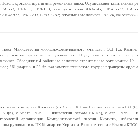
, Новопокровский агрегатный ремонтный завод. Осуществляет капитальный р
 ГАЗ-52, ГАЗ-53, ЗИЛ-130, автобусов типа ЛA3-695, ЛИАЗ-677, ПАЗ-6
ей РАФ-977, РАФ-2203, EPA3-3762; легковых автомобилей ГАЗ-24, «Москвич»
 трест Министерства жилищно-коммунального х-ва Кирг. ССР (ул. Кызылор
зе ремонтно-строительного управления. Осуществляет капитальный ре
казчиков. Объединяет 4 районные ремонтно-строительные организации. На 1.
ел.; 361 ударник и 28 бригад коммунистического труда; награждены орден
й комитет компартии Киргизии (со 2 апр. 1918 — Пишпекский горком РКП(б),
РКП(б), с марта 1926 — Пишпекский горком ВКП(б), с апр. 1926 — нас
городской организации Коммунистической партии Киргизии, избираем
ет под руководством ЦК Компартии Киргизии. В соответствии с Уставом КПС