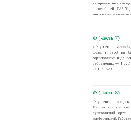
авторемонтных завода
автомобилей ГАЗ-51,
микроавтобусов модел
Ф (Часть 7)
«Фрунзегорремстрой»,
Созд. в 1968 на ба
горисполкома и др. за
работающих — 1 327 ч
СССР 8 чел….
Ф (Часть 8)
Фрунзенский городско
Пишпекский угорком 
руководящий орган 
конференцией. Работа