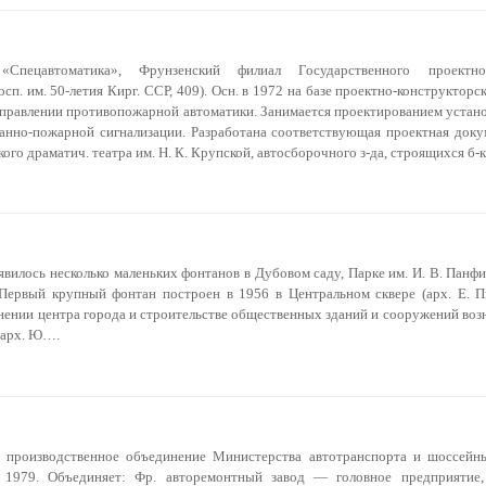
«Спецавтоматика», Фрунзенский филиал Государственного проектно
сп. им. 50-летия Кирг. ССР, 409). Осн. в 1972 на базе проектно-конструкторс
управлении противопожарной автоматики. Занимается проектированием устано
нно-пожарной сигнализации. Разработана соответствующая проектная доку
кого драматич. театра им. Н. К. Крупской, автосборочного з-да, строящихся б
оявилось несколько маленьких фонтанов в Дубовом саду, Парке им. И. В. Панфи
 Первый крупный фонтан построен в 1956 в Центральном сквере (арх. Е. П
нении центра города и строительстве общественных зданий и сооружений воз
(арх. Ю….
, производственное объединение Министерства автотранспорта и шоссейн
 1979. Объединяет: Фр. авторемонтный завод — головное предприятие,