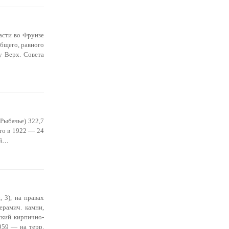
ласти во Фрунзе
общего, равного
у Верх. Совета
 Рыбачье) 322,7
ого в 1922 — 24
ый…
 3), на правах
ерамич. камни,
ский кирпично-
959 — на терр.