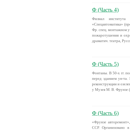
Ф (Часть 4)
Филиал института 
«Спецавтоматика» (про
Фр. спец. монтажном 
пожаротушения и охра
драматич. театра, Русс
Ф (Часть 5)
Фонтаны. В 50-х гг. п
перед зданием ун-та.
реконструкции и озеле
у Музея М. В. Фрунзе 
Ф (Часть 6)
«Фрунзе авторемонт»
ССР. Организовано в