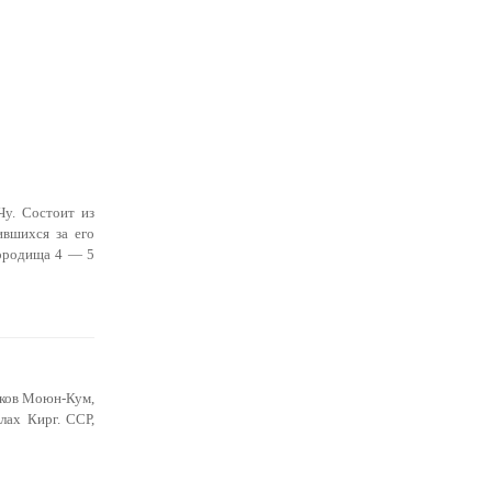
Чу. Состоит из
вшихся за его
городища 4 — 5
есков Моюн-Кум,
лах Кирг. ССР,