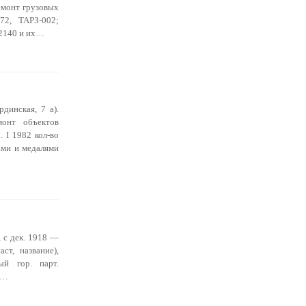
емонт грузовых
72, ТАРЗ-002;
-2140 и их…
динская, 7 а).
монт объектов
 I 1982 кол-во
ами и медалями
 с дек. 1918 —
т, название),
ый гор. парт.
С…