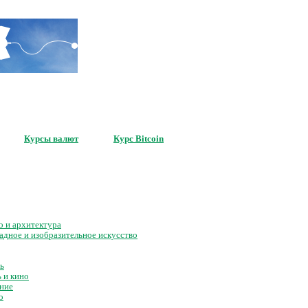
Сервис бесплатных информеров
для вашего сайта
Курсы валют
Курс Bitcoin
о и архитектура
адное и изобразительное искусство
ь
 и кино
ние
о