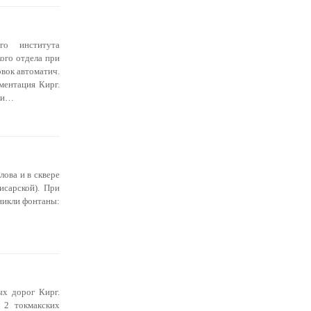
го института
кого отдела при
вок автоматич.
ментация Кирг.
-ки…
лова и в сквере
исарской). При
никли фонтаны:
ых дорог Кирг.
 2 токмакских