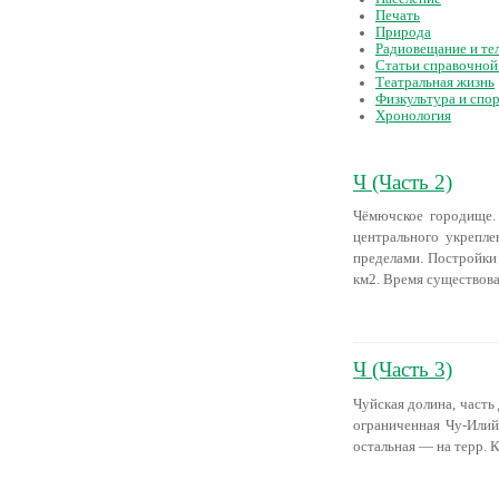
Печать
Природа
Радиовещание и те
Статьи справочной 
Театральная жизнь
Физкультура и спо
Хронология
Ч (Часть 2)
Чёмючское городище. 
центрального укрепл
пределами. Постройки
км2. Время существов
Ч (Часть 3)
Чуйская долина, часть
ограниченная Чу-Илий
остальная — на терр. К